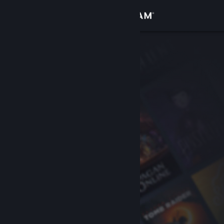
Đăng nhập
Cửa hàng
Cộng đồng
Thông tin
Hỗ trợ
Thay đổi ngôn ngữ
Cài ứng dụng Steam di động
Xem web cho desktop