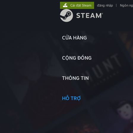
Cài đặt Steam
đăng nhập
|
Ngôn n
CỬA HÀNG
CỘNG ĐỒNG
THÔNG TIN
HỖ TRỢ