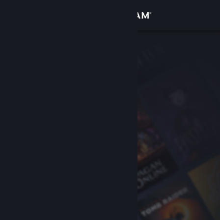
Đăng nhập
Cửa hàng
Cộng đồng
Thông tin
Hỗ trợ
Thay đổi ngôn ngữ
Cài ứng dụng Steam di động
Xem web cho desktop