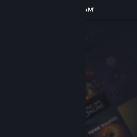
Đăng nhập
Cửa hàng
Cộng đồng
Thông tin
Hỗ trợ
Thay đổi ngôn ngữ
Cài ứng dụng Steam di động
Xem web cho desktop