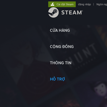
Cài đặt Steam
đăng nhập
|
Ngôn n
CỬA HÀNG
CỘNG ĐỒNG
THÔNG TIN
HỖ TRỢ