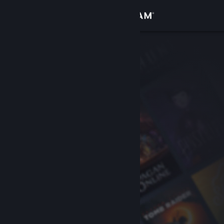
Đăng nhập
Cửa hàng
Cộng đồng
Thông tin
Hỗ trợ
Thay đổi ngôn ngữ
Cài ứng dụng Steam di động
Xem web cho desktop