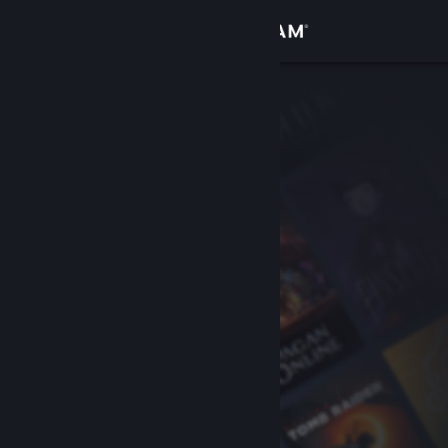
Đăng nhập
Cửa hàng
Cộng đồng
Thông tin
Hỗ trợ
Thay đổi ngôn ngữ
Cài ứng dụng Steam di động
Xem web cho desktop