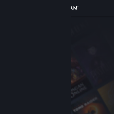
Đăng nhập
Cửa hàng
Cộng đồng
Thông tin
Hỗ trợ
Thay đổi ngôn ngữ
Cài ứng dụng Steam di động
Xem web cho desktop