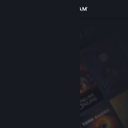
Đăng nhập
Cửa hàng
Cộng đồng
Thông tin
Hỗ trợ
Thay đổi ngôn ngữ
Cài ứng dụng Steam di động
Xem web cho desktop