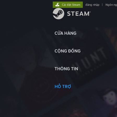
Cài đặt Steam
đăng nhập
|
Ngôn n
CỬA HÀNG
CỘNG ĐỒNG
THÔNG TIN
HỖ TRỢ