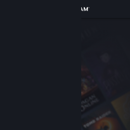
Đăng nhập
Cửa hàng
Cộng đồng
Thông tin
Hỗ trợ
Thay đổi ngôn ngữ
Cài ứng dụng Steam di động
Xem web cho desktop