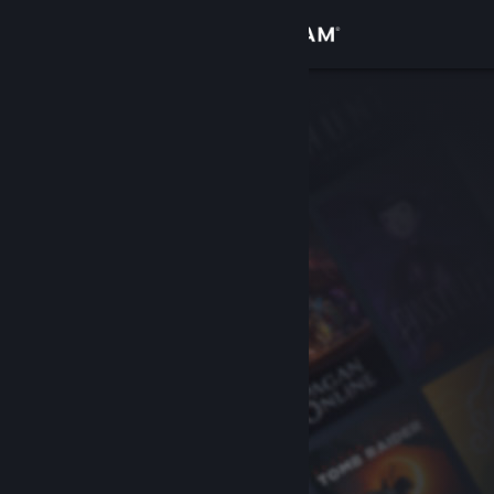
Đăng nhập
Cửa hàng
Cộng đồng
Thông tin
Hỗ trợ
Thay đổi ngôn ngữ
Cài ứng dụng Steam di động
Xem web cho desktop