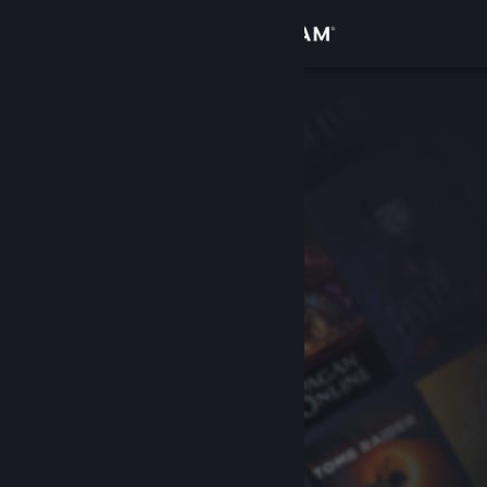
Đăng nhập
Cửa hàng
Cộng đồng
Thông tin
Hỗ trợ
Thay đổi ngôn ngữ
Cài ứng dụng Steam di động
Xem web cho desktop