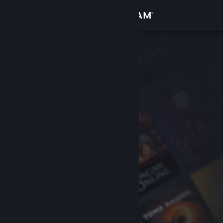
Đăng nhập
Cửa hàng
Cộng đồng
Thông tin
Hỗ trợ
Thay đổi ngôn ngữ
Cài ứng dụng Steam di động
Xem web cho desktop