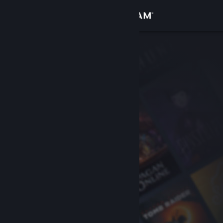
Đăng nhập
Cửa hàng
Cộng đồng
Thông tin
Hỗ trợ
Thay đổi ngôn ngữ
Cài ứng dụng Steam di động
Xem web cho desktop