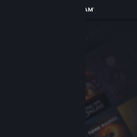
Đăng nhập
Cửa hàng
Cộng đồng
Thông tin
Hỗ trợ
Thay đổi ngôn ngữ
Cài ứng dụng Steam di động
Xem web cho desktop