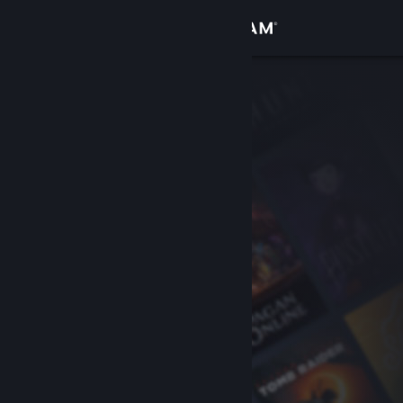
Đăng nhập
Cửa hàng
Cộng đồng
Thông tin
Hỗ trợ
Thay đổi ngôn ngữ
Cài ứng dụng Steam di động
Xem web cho desktop