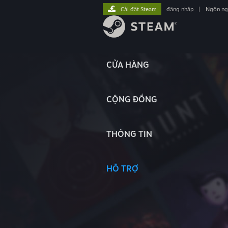
Cài đặt Steam
đăng nhập
|
Ngôn n
CỬA HÀNG
CỘNG ĐỒNG
THÔNG TIN
HỖ TRỢ