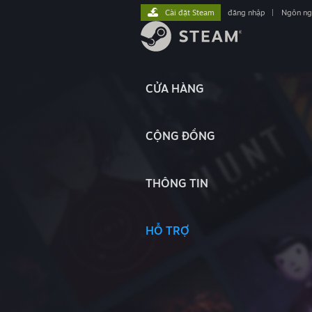
Cài đặt Steam
đăng nhập
|
Ngôn n
CỬA HÀNG
CỘNG ĐỒNG
THÔNG TIN
HỖ TRỢ