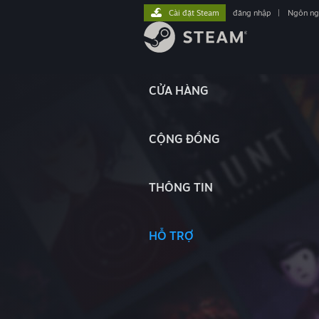
Cài đặt Steam
đăng nhập
|
Ngôn n
CỬA HÀNG
CỘNG ĐỒNG
THÔNG TIN
HỖ TRỢ