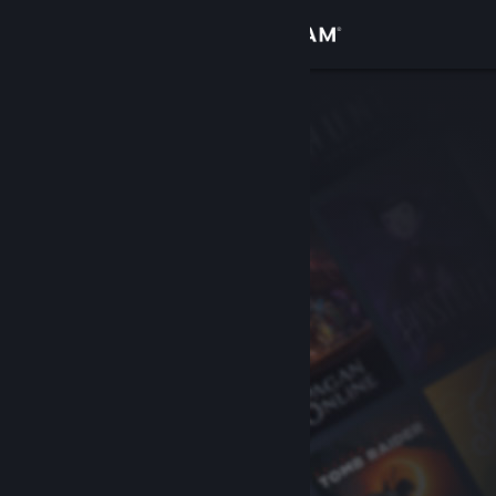
Đăng nhập
Cửa hàng
Cộng đồng
Thông tin
Hỗ trợ
Thay đổi ngôn ngữ
Cài ứng dụng Steam di động
Xem web cho desktop