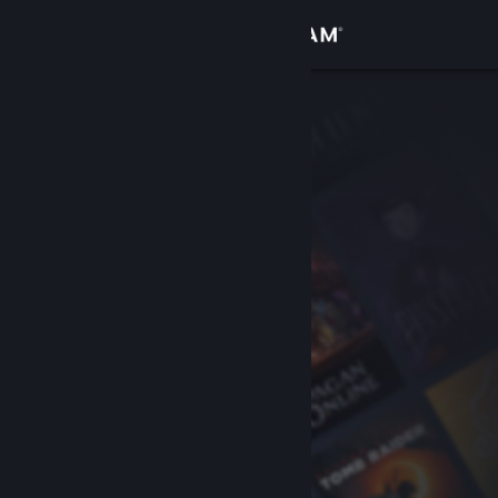
Đăng nhập
Cửa hàng
Cộng đồng
Thông tin
Hỗ trợ
Thay đổi ngôn ngữ
Cài ứng dụng Steam di động
Xem web cho desktop