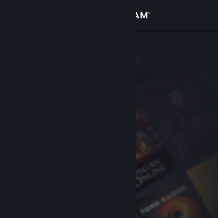
Đăng nhập
Cửa hàng
Cộng đồng
Thông tin
Hỗ trợ
Thay đổi ngôn ngữ
Cài ứng dụng Steam di động
Xem web cho desktop