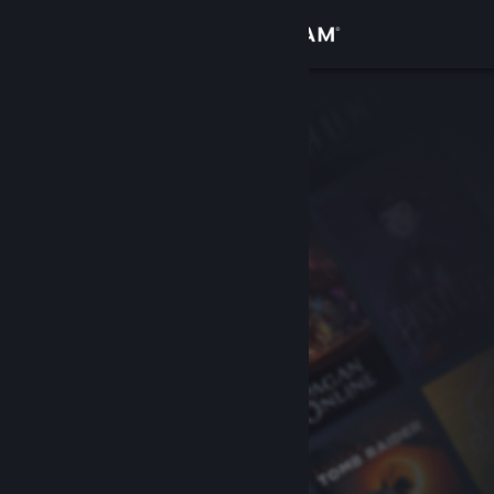
Đăng nhập
Cửa hàng
Cộng đồng
Thông tin
Hỗ trợ
Thay đổi ngôn ngữ
Cài ứng dụng Steam di động
Xem web cho desktop