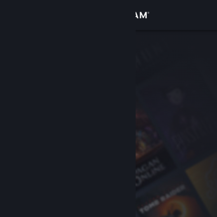
Đăng nhập
Cửa hàng
Cộng đồng
Thông tin
Hỗ trợ
Thay đổi ngôn ngữ
Cài ứng dụng Steam di động
Xem web cho desktop