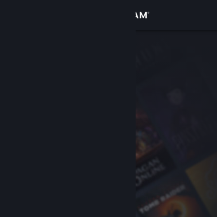
Đăng nhập
Cửa hàng
Cộng đồng
Thông tin
Hỗ trợ
Thay đổi ngôn ngữ
Cài ứng dụng Steam di động
Xem web cho desktop