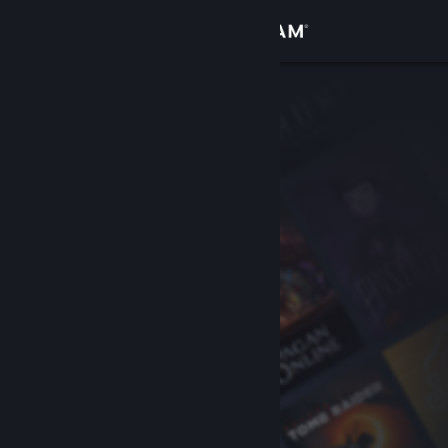
Đăng nhập
Cửa hàng
Cộng đồng
Thông tin
Hỗ trợ
Thay đổi ngôn ngữ
Cài ứng dụng Steam di động
Xem web cho desktop