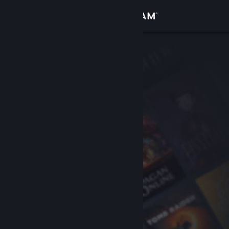
Đăng nhập
Cửa hàng
Cộng đồng
Thông tin
Hỗ trợ
Thay đổi ngôn ngữ
Cài ứng dụng Steam di động
Xem web cho desktop