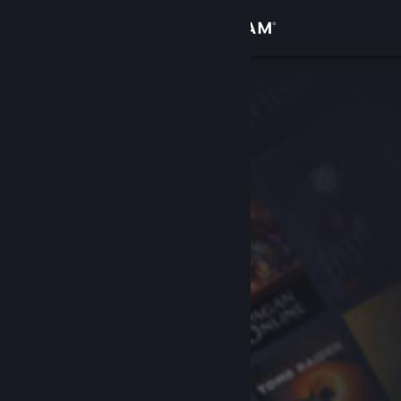
Đăng nhập
Cửa hàng
Cộng đồng
Thông tin
Hỗ trợ
Thay đổi ngôn ngữ
Cài ứng dụng Steam di động
Xem web cho desktop