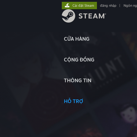
Cài đặt Steam
đăng nhập
|
Ngôn n
CỬA HÀNG
CỘNG ĐỒNG
THÔNG TIN
HỖ TRỢ