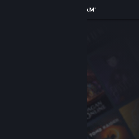
Đăng nhập
Cửa hàng
Cộng đồng
Thông tin
Hỗ trợ
Thay đổi ngôn ngữ
Cài ứng dụng Steam di động
Xem web cho desktop