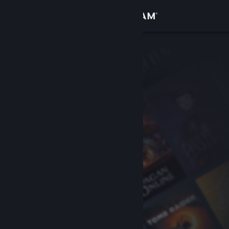
Đăng nhập
Cửa hàng
Cộng đồng
Thông tin
Hỗ trợ
Thay đổi ngôn ngữ
Cài ứng dụng Steam di động
Xem web cho desktop