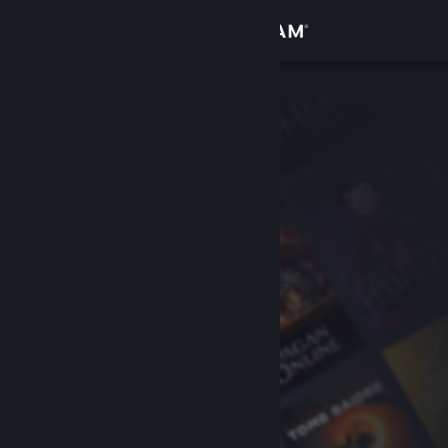
Đăng nhập
Cửa hàng
Cộng đồng
Thông tin
Hỗ trợ
Thay đổi ngôn ngữ
Cài ứng dụng Steam di động
Xem web cho desktop