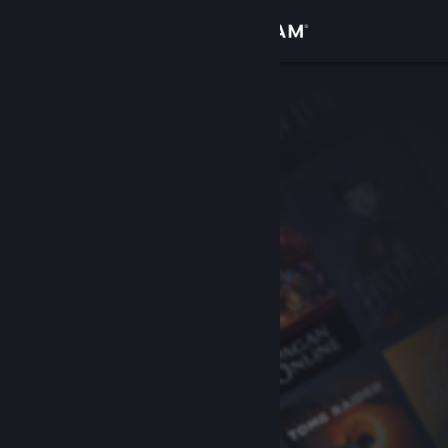
Đăng nhập
Cửa hàng
Cộng đồng
Thông tin
Hỗ trợ
Thay đổi ngôn ngữ
Cài ứng dụng Steam di động
Xem web cho desktop