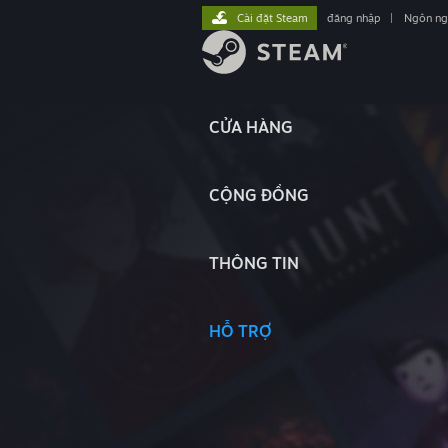
Cài đặt Steam
đăng nhập
|
Ngôn n
CỬA HÀNG
CỘNG ĐỒNG
THÔNG TIN
HỖ TRỢ