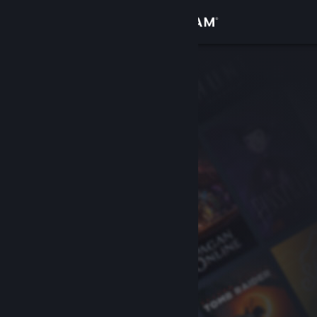
Đăng nhập
Cửa hàng
Cộng đồng
Thông tin
Hỗ trợ
Thay đổi ngôn ngữ
Cài ứng dụng Steam di động
Xem web cho desktop