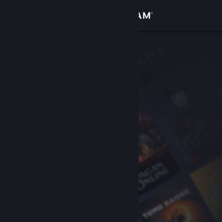
Đăng nhập
Cửa hàng
Cộng đồng
Thông tin
Hỗ trợ
Thay đổi ngôn ngữ
Cài ứng dụng Steam di động
Xem web cho desktop