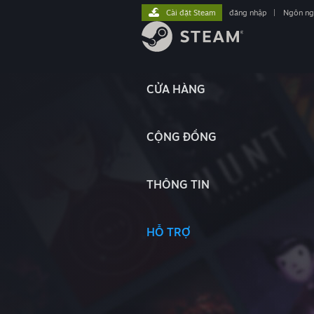
Cài đặt Steam
đăng nhập
|
Ngôn n
CỬA HÀNG
CỘNG ĐỒNG
THÔNG TIN
HỖ TRỢ