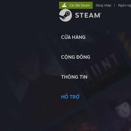
Cài đặt Steam
đăng nhập
|
Ngôn n
CỬA HÀNG
CỘNG ĐỒNG
THÔNG TIN
HỖ TRỢ