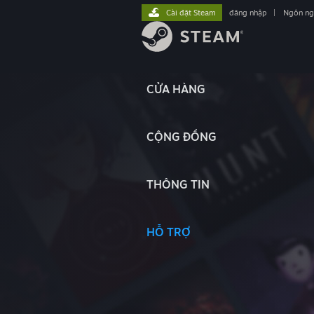
Cài đặt Steam
đăng nhập
|
Ngôn n
CỬA HÀNG
CỘNG ĐỒNG
THÔNG TIN
HỖ TRỢ