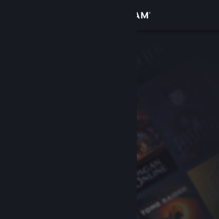
Đăng nhập
Cửa hàng
Cộng đồng
Thông tin
Hỗ trợ
Thay đổi ngôn ngữ
Cài ứng dụng Steam di động
Xem web cho desktop