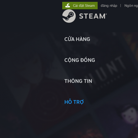
Cài đặt Steam
đăng nhập
|
Ngôn n
CỬA HÀNG
CỘNG ĐỒNG
THÔNG TIN
HỖ TRỢ