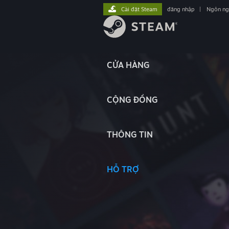
Cài đặt Steam
đăng nhập
|
Ngôn n
CỬA HÀNG
CỘNG ĐỒNG
THÔNG TIN
HỖ TRỢ