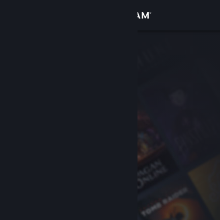
Đăng nhập
Cửa hàng
Cộng đồng
Thông tin
Hỗ trợ
Thay đổi ngôn ngữ
Cài ứng dụng Steam di động
Xem web cho desktop