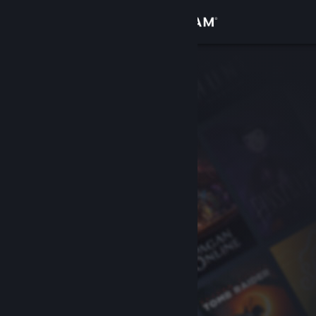
Đăng nhập
Cửa hàng
Cộng đồng
Thông tin
Hỗ trợ
Thay đổi ngôn ngữ
Cài ứng dụng Steam di động
Xem web cho desktop