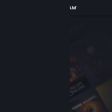
Đăng nhập
Cửa hàng
Cộng đồng
Thông tin
Hỗ trợ
Thay đổi ngôn ngữ
Cài ứng dụng Steam di động
Xem web cho desktop