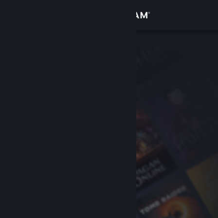
Đăng nhập
Cửa hàng
Cộng đồng
Thông tin
Hỗ trợ
Thay đổi ngôn ngữ
Cài ứng dụng Steam di động
Xem web cho desktop