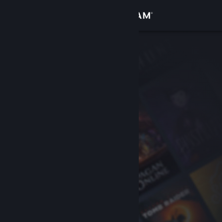
Đăng nhập
Cửa hàng
Cộng đồng
Thông tin
Hỗ trợ
Thay đổi ngôn ngữ
Cài ứng dụng Steam di động
Xem web cho desktop