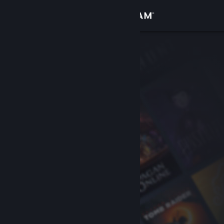
Đăng nhập
Cửa hàng
Cộng đồng
Thông tin
Hỗ trợ
Thay đổi ngôn ngữ
Cài ứng dụng Steam di động
Xem web cho desktop