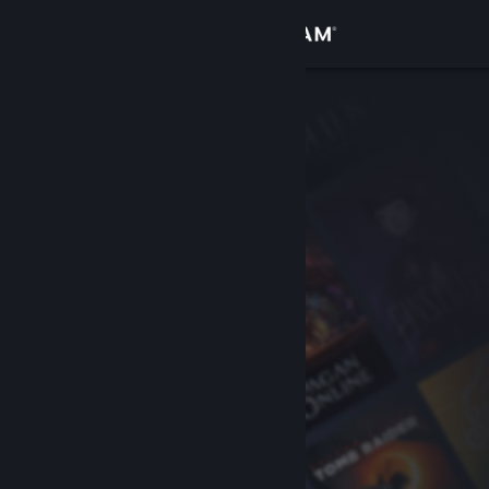
Đăng nhập
Cửa hàng
Cộng đồng
Thông tin
Hỗ trợ
Thay đổi ngôn ngữ
Cài ứng dụng Steam di động
Xem web cho desktop